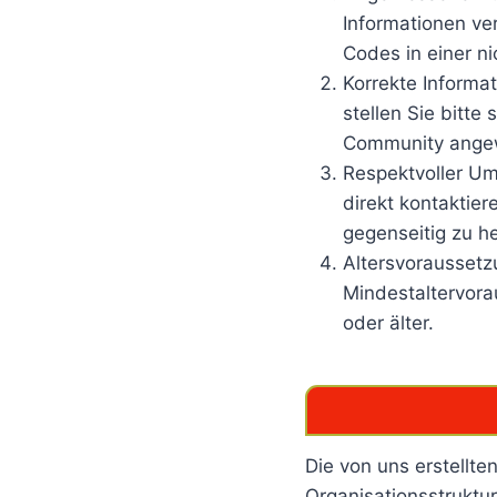
Informationen ve
Codes in einer n
Korrekte Informa
stellen Sie bitte 
Community angewi
Respektvoller Um
direkt kontaktier
gegenseitig zu he
Altersvoraussetzu
Mindestaltervorau
oder älter.
Die von uns erstellte
Organisationsstruktu