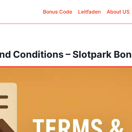
Bonus Code
Leitfaden
About US
nd Conditions – Slotpark Bo