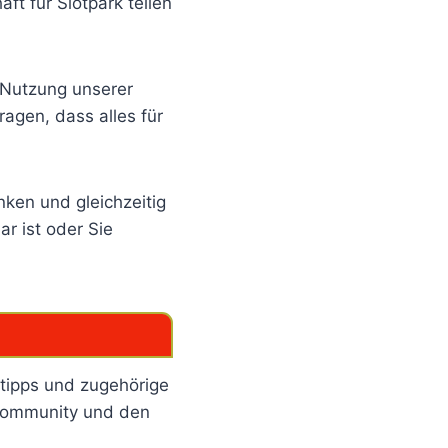
ft für Slotpark teilen
 Nutzung unserer
ragen, dass alles für
nken und gleichzeitig
r ist oder Sie
ltipps und zugehörige
-Community und den