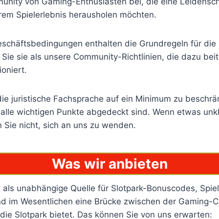
unity von Gaming-Enthusiasten bei, die eine Leidenscha
rem Spielerlebnis herausholen möchten.
schäftsbedingungen enthalten die Grundregeln für die
Sie sie als unsere Community-Richtlinien, die dazu beit
ioniert.
die juristische Fachsprache auf ein Minimum zu beschrä
 alle wichtigen Punkte abgedeckt sind. Wenn etwas unkla
 Sie nicht, sich an uns zu wenden.
Was wir anbieten
 als unabhängige Quelle für Slotpark-Bonuscodes, Spie
sind im Wesentlichen eine Brücke zwischen der Gaming
die Slotpark bietet. Das können Sie von uns erwarten: