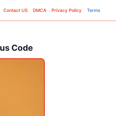
Contact US
DMCA
Privacy Policy
Terms
nus Code