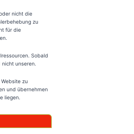
oder nicht die
ehlerbehebung zu
t für die
en.
elressourcen. Sobald
 nicht unseren.
 Website zu
eren und übernehmen
e liegen.