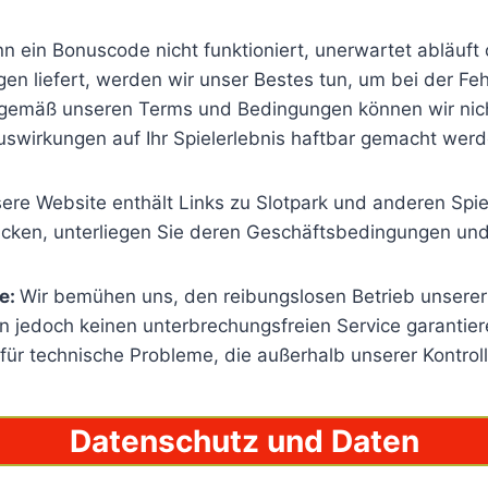
n ein Bonuscode nicht funktioniert, unerwartet abläuft 
en liefert, werden wir unser Bestes tun, um bei der F
: gemäß unseren Terms und Bedingungen können wir nich
swirkungen auf Ihr Spielerlebnis haftbar gemacht werd
ere Website enthält Links zu Slotpark und anderen Spi
klicken, unterliegen Sie deren Geschäftsbedingungen und
e:
Wir bemühen uns, den reibungslosen Betrieb unserer
n jedoch keinen unterbrechungsfreien Service garanti
ür technische Probleme, die außerhalb unserer Kontroll
Datenschutz und Daten