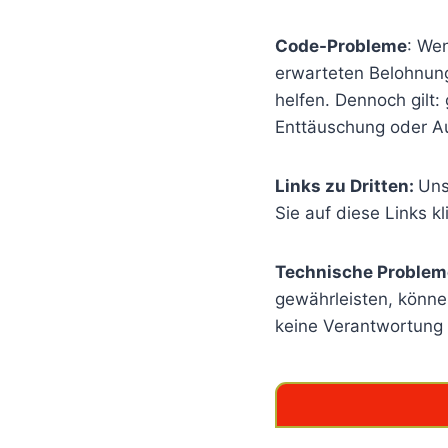
Code-Probleme
: Wen
erwarteten Belohnung
helfen. Dennoch gilt
Enttäuschung oder Au
Links zu Dritten:
Uns
Sie auf diese Links 
Technische Problem
gewährleisten, könne
keine Verantwortung f