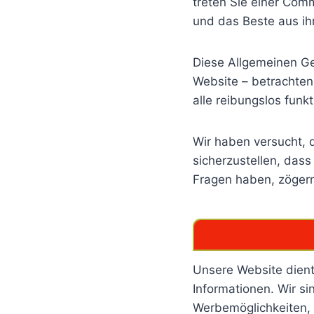
treten Sie einer Comm
und das Beste aus ih
Diese Allgemeinen Ge
Website – betrachten 
alle reibungslos funkt
Wir haben versucht, 
sicherzustellen, dass
Fragen haben, zögern
Unsere Website dient
Informationen. Wir 
Werbemöglichkeiten, 