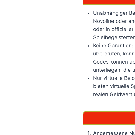
Unabhängiger Bet
Novoline oder and
oder in offiziell
Spielbegeisterten
Keine Garantien:
überprüfen, könne
Codes können abl
unterliegen, die 
Nur virtuelle Be
bieten virtuelle
realen Geldwert 
Angemessene Nutz